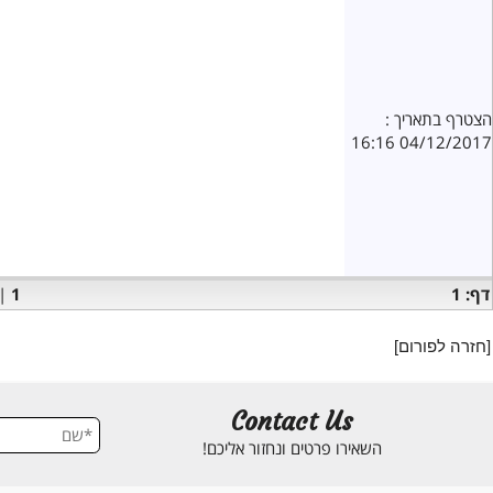
יא]
ציפורניים הרוסות
אריך :
04/12
>>1
|
1
ורום]