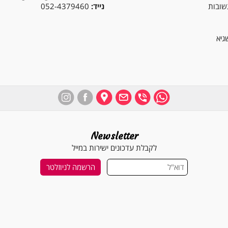
פרטי קשר
כתובת:
משה פורר 12 רחובות
דוא”ל:
sagiavi@gmail.com
נייד:
052-4379460
Newsletter
לקבלת עדכונים ישירות במייל