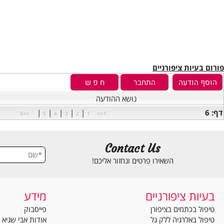
יות ציפורניים
נושא ההודעה
|
|
|
|
|
>>5
5
4
3
2
1
1<<
Contact Us
השאירו פרטים ונחזור אליכם!