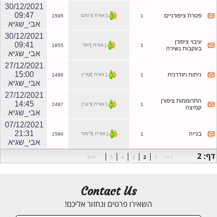
30/12/2021
09:47
פטרת ציפורניים
[ אורח ]רותם
1595
1
אבי_שגיא
30/12/2021
עיבוי ציפורן
09:41
[ אורח ]יוסי
1855
1
בעקבות נשירה
אבי_שגיא
27/12/2021
15:00
ניתוח חודרנית
[ אורח ]קורין
1496
1
אבי_שגיא
27/12/2021
התרוממות ציפורן
14:45
[ אורח ]רובין
2497
1
קמיצה
אבי_שגיא
07/12/2021
21:31
בנייה
[ אורח ]לימור
1594
1
אבי_שגיא
דף: 2
|
|
|
|
|
>>5
5
4
3
2
1
1<<
Contact Us
השאירו פרטים ונחזור אליכם!