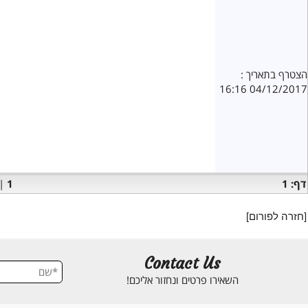
יא]
ציפורניים הרוסות
אריך :
04/12
>>1
|
1
ורום]