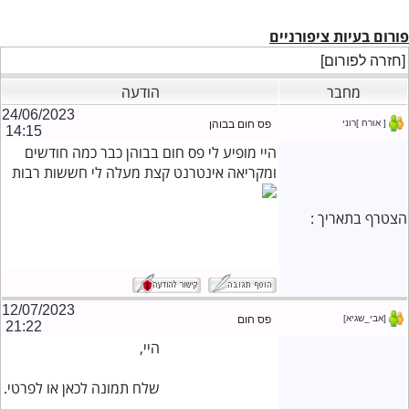
פורום בעיות ציפורניים
[חזרה לפורום]
מחבר
הודעה
24/06/2023
[ אורח ]רוני
פס חום בבוהן
14:15
היי מופיע לי פס חום בבוהן כבר כמה חודשים
ומקריאה אינטרנט קצת מעלה לי חששות רבות
הצטרף בתאריך :
12/07/2023
[אבי_שגיא]
פס חום
21:22
היי,
שלח תמונה לכאן או לפרטי.