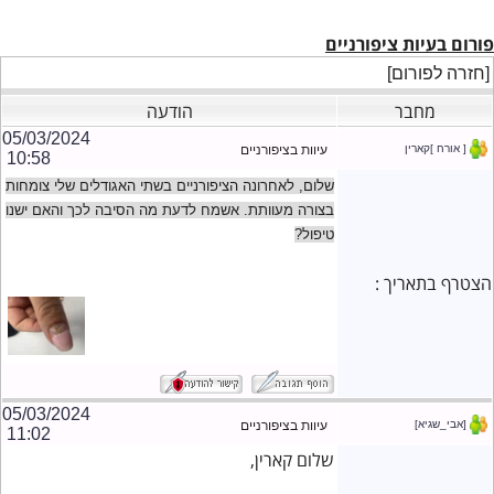
פורום בעיות ציפורניים
[חזרה לפורום]
מחבר
הודעה
05/03/2024
[ אורח ]קארין
עיוות בציפורניים
10:58
שלום, לאחרונה הציפורניים בשתי האגודלים שלי צומחות
בצורה מעוותת. אשמח לדעת מה הסיבה לכך והאם ישנו
טיפול?
הצטרף בתאריך :
05/03/2024
[אבי_שגיא]
עיוות בציפורניים
11:02
שלום קארין,