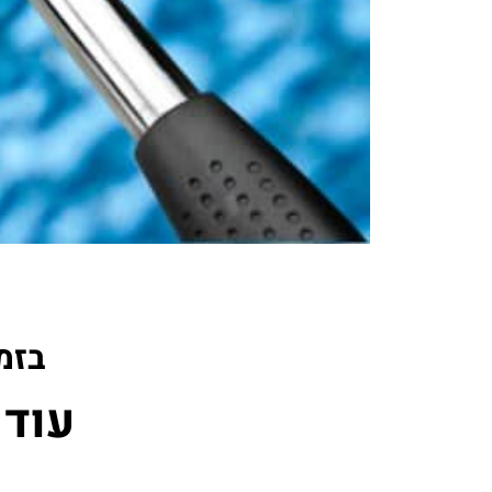
בזמ
עוד 