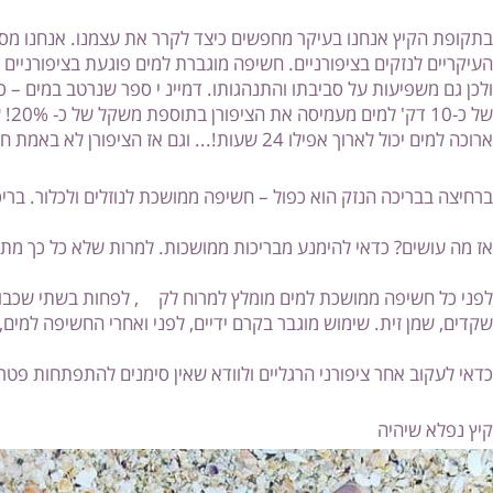
לדעת כיצד לשמור על ציפורנייך בחשיפה למי הים והבריכה?
⠀⠀⠀⠀
קיץ אנחנו בעיקר מחפשים כיצד לקרר את עצמנו. אנחנו מסתתרים 
 לנזקים בציפורניים. חשיפה מוגברת למים פוגעת בציפורניים שאינן 
משפיעות על סביבתו והתנהגותו. דמיינ
י ספר שנרטב במים – כמעט ב
ם אז הציפורן לא באמת חוזרת לעצמה. אמנם הגוף יודע לשקם את עצמו אך התהליך איטי מאוד – לעיתים חודשים רבים.
בריכה הנזק הוא כפול – חשיפה ממושכת לנוזלים ולכלור. בריכות 
⠀⠀⠀⠀
שים? כדאי להימנע מבריכות ממושכות. למרות שלא כל כך מתחשק..
⠀⠀⠀⠀
 חשיפה ממושכת למים מומלץ למרוח לק
, לפחות בשתי שכבות ובאו
מן זית. שימוש מוגבר בקרם ידיים, לפני ואחרי החשיפה למים, גם 
⠀⠀⠀⠀
וב אחר ציפורני הרגליים ולוודא שאין סימנים להתפתחות פטרת.
א שיהיה